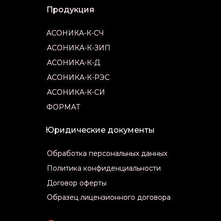
Продукция
Продукция
АСОНИКА-К-СЧ
АСОНИКА-К-СЧ
АСОНИКА-К-ЗИП
АСОНИКА-К-ЗИП
АСОНИКА-К-Д
АСОНИКА-К-Д
АСОНИКА-К-РЭС
АСОНИКА-К-РЭС
АСОНИКА-К-СИ
АСОНИКА-К-СИ
ФОРМАТ
ФОРМАТ
Юридические документы
Обработка персональных данных
Обработка персональных данных
Политика конфиденциальности
Политика конфиденциальности
Договор оферты
Договор оферты
Образец лицензионного договора
Образец лицензионного договора