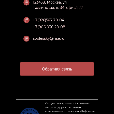
123458, Москва, ул.
123458, Москва, ул.
Таллинская, д. 34, офис 222.
Таллинская, д. 34, офис 222.
+7(926)563-70-04
+7(926)563-70-04
+7(906)036-28-08
+7(906)036-28-08
spolessky@hse.ru
spolessky@hse.ru
Обратная связь
Сегодня программный комплекс
модифицируется в рамках
стратегического проекта «Цифровая